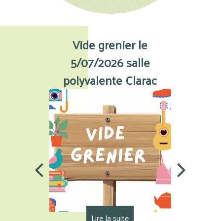
Vide grenier le
Fe
5/07/2026 salle
C
polyvalente Clarac
ANNULE conc
THE BLUES